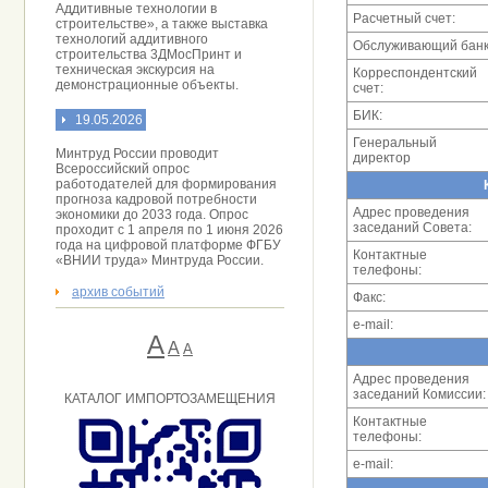
Аддитивные технологии в
Расчетный счет:
строительстве», а также выставка
технологий аддитивного
Обслуживающий банк
строительства 3ДМосПринт и
техническая экскурсия на
Корреспондентский
демонстрационные объекты.
счет:
БИК:
19.05.2026
Генеральный
Минтруд России проводит
директор
Всероссийский опрос
работодателей для формирования
прогноза кадровой потребности
Адрес проведения
экономики до 2033 года. Опрос
заседаний Совета:
проходит с 1 апреля по 1 июня 2026
года на цифровой платформе ФГБУ
Контактные
«ВНИИ труда» Минтруда России.
телефоны:
архив событий
Факс:
e-mail:
А
A
А
Адрес проведения
заседаний Комиссии:
КАТАЛОГ ИМПОРТОЗАМЕЩЕНИЯ
Контактные
телефоны:
e-mail: