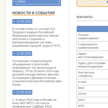
НОВОСТИ И СОБЫТИЯ
КОНТАКТЫ
24.06.2026
В соответствии со статьей 214
Трудового кодекса Российской
Полное
Федерации работодатель обязан
наименование:
обеспечить создание и
функционирование системы
Сокращенное
управления охраной труда (СУОТ).
наименование:
11.06.2026
Адрес
местонахождения:
Ассоциация «Национальное
Адрес для отправки
объединение строителей»
корреспонденции:
информирует об организации в
период с 19 по 26 июля 2026 года
Контактные
деловой поездки (бизнес-миссии)
телефоны:
Ассоциации в Демократическую
Социалистическую Республику Шри-
e-mail:
Ланка.
Web:
27.05.2026
ОГРН:
2–4 июня 2026 года в Москве на
ИНН:
базе НИУ МГСУ состоится
КПП:
конференция «3ДМикс-2026: