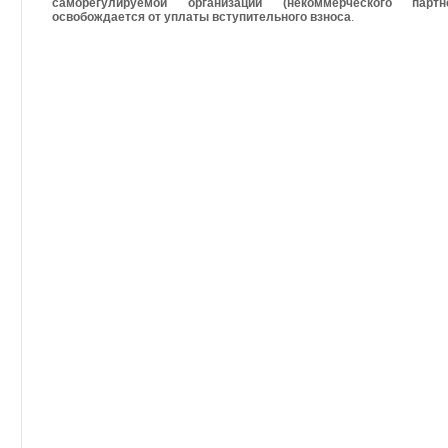
саморегулируемой организации (некоммерческого партне
освобождается от уплаты вступительного взноса
.