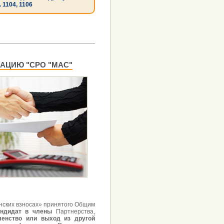
. 1104, 1106
АЦИЮ "СРО "МАС"
енских взносах» принятого Общим
андидат в члены
Партнерства,
ленство или выход из другой