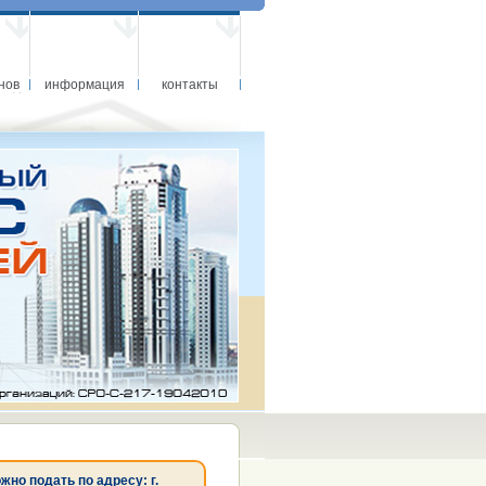
нов
информация
контакты
о подать по адресу: г.