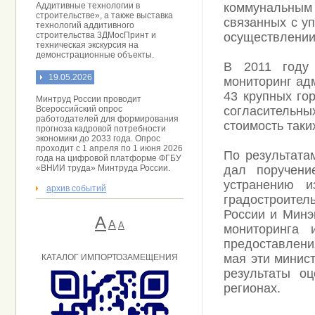
Аддитивные технологии в
коммунальным
строительстве», а также выставка
связанных с у
технологий аддитивного
строительства 3ДМосПринт и
осуществлении
техническая экскурсия на
демонстрационные объекты.
В 2011 году 
19.05.2026
мониторинг ад
43 крупных го
Минтруд России проводит
Всероссийский опрос
согласительны
работодателей для формирования
стоимость таки
прогноза кадровой потребности
экономики до 2033 года. Опрос
проходит с 1 апреля по 1 июня 2026
По результата
года на цифровой платформе ФГБУ
«ВНИИ труда» Минтруда России.
дал поручени
устранению и
архив событий
градостроител
России и Минэ
А
A
А
мониторинга
предоставлени
мая эти минис
КАТАЛОГ ИМПОРТОЗАМЕЩЕНИЯ
результаты о
регионах.