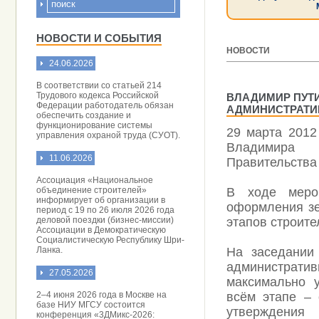
НОВОСТИ И СОБЫТИЯ
НОВОСТИ
24.06.2026
[ 30.03.2012 ]
В соответствии со статьей 214
Трудового кодекса Российской
ВЛАДИМИР ПУТ
Федерации работодатель обязан
АДМИНИСТРАТИ
обеспечить создание и
функционирование системы
29 марта 2012
управления охраной труда (СУОТ).
Владимира 
11.06.2026
Правительства
Ассоциация «Национальное
объединение строителей»
В ходе меро
информирует об организации в
оформления зе
период с 19 по 26 июля 2026 года
деловой поездки (бизнес-миссии)
этапов строите
Ассоциации в Демократическую
Социалистическую Республику Шри-
Ланка.
На заседании
администрат
27.05.2026
максимально 
2–4 июня 2026 года в Москве на
всём этапе – 
базе НИУ МГСУ состоится
утверждени
конференция «3ДМикс-2026: