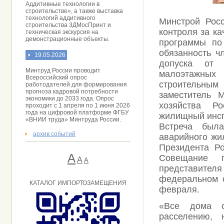
Аддитивные технологии в
строительстве», а также выставка
технологий аддитивного
Минстрой Рос
строительства 3ДМосПринт и
контроля за к
техническая экскурсия на
демонстрационные объекты.
программы по
обязанность ч
19.05.2026
допуска от 
Минтруд России проводит
малоэтажных
Всероссийский опрос
строительны
работодателей для формирования
прогноза кадровой потребности
заместитель 
экономики до 2033 года. Опрос
хозяйства Ро
проходит с 1 апреля по 1 июня 2026
года на цифровой платформе ФГБУ
жилищный инсп
«ВНИИ труда» Минтруда России.
Встреча был
архив событий
аварийного жи
Президента Р
А
Совещание п
A
А
представит
федеральном о
КАТАЛОГ ИМПОРТОЗАМЕЩЕНИЯ
февраля.
«Все дома с
расселению,