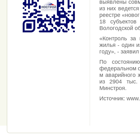
выявлены совм
из них ведется
реестре «новог
18 субъектов
Вологодской об
«Контроль за 
жилья - один 
году», - заяви
По состояни
федеральном ок
м аварийного ж
из 2904 тыс.
Минстроя.
Источник: www.a