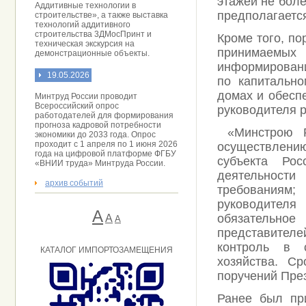
этажей не боле
Аддитивные технологии в
предполагается
строительстве», а также выставка
технологий аддитивного
строительства 3ДМосПринт и
Кроме того, п
техническая экскурсия на
принимаемых
демонстрационные объекты.
информировани
19.05.2026
по капитальн
домах и обесп
Минтруд России проводит
Всероссийский опрос
руководителя р
работодателей для формирования
прогноза кадровой потребности
«Минстрою Ро
экономики до 2033 года. Опрос
проходит с 1 апреля по 1 июня 2026
осуществлени
года на цифровой платформе ФГБУ
субъекта Рос
«ВНИИ труда» Минтруда России.
деятельност
архив событий
требованиям;
руководител
А
обязательно
A
А
представител
контроль в 
КАТАЛОГ ИМПОРТОЗАМЕЩЕНИЯ
хозяйства. С
поручений Пре
Ранее был пр