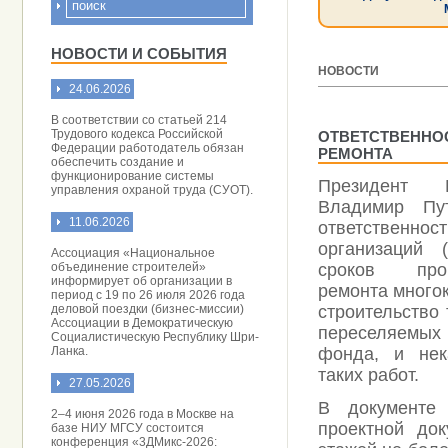
НОВОСТИ И СОБЫТИЯ
НОВОСТИ
24.06.2026
[ 02.02.2015 ]
В соответствии со статьей 214
Трудового кодекса Российской
ОТВЕТСТВЕННОС
Федерации работодатель обязан
РЕМОНТА
обеспечить создание и
функционирование системы
Президент Р
управления охраной труда (СУОТ).
Владимир Пут
11.06.2026
ответственн
организаций 
Ассоциация «Национальное
объединение строителей»
сроков пров
информирует об организации в
ремонта много
период с 19 по 26 июля 2026 года
деловой поездки (бизнес-миссии)
строительство
Ассоциации в Демократическую
переселяемых 
Социалистическую Республику Шри-
Ланка.
фонда, и нек
таких работ.
27.05.2026
В документе
2–4 июня 2026 года в Москве на
проектной до
базе НИУ МГСУ состоится
конференция «3ДМикс-2026: