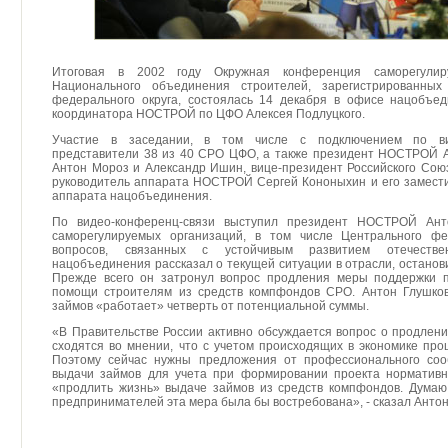
Итоговая в 2002 году Окружная конференция саморегулир
Национального объединения строителей, зарегистрированных
федерального округа, состоялась 14 декабря в офисе нацобъе
координатора НОСТРОЙ по ЦФО Алексея Подлуцкого.
Участие в заседании, в том числе с подключением по вид
представители 38 из 40 СРО ЦФО, а также президент НОСТРОЙ А
Антон Мороз и Александр Ишин, вице-президент Российского Сою
руководитель аппарата НОСТРОЙ Сергей Кононыхин и его замести
аппарата нацобъединения.
По видео-конференц-связи выступил президент НОСТРОЙ Ант
саморегулируемых организаций, в том числе Центрального фе
вопросов, связанных с устойчивым развитием отечествен
нацобъединения рассказал о текущей ситуации в отрасли, останов
Прежде всего он затронул вопрос продления меры поддержки 
помощи строителям из средств компфондов СРО. Антон Глушков 
займов «работает» четверть от потенциальной суммы.
«В Правительстве России активно обсуждается вопрос о продлен
сходятся во мнении, что с учетом происходящих в экономике про
Поэтому сейчас нужны предложения от профессионального со
выдачи займов для учета при формировании проекта нормативн
«продлить жизнь» выдаче займов из средств компфондов. Думаю
предпринимателей эта мера была бы востребована», - сказал Антон