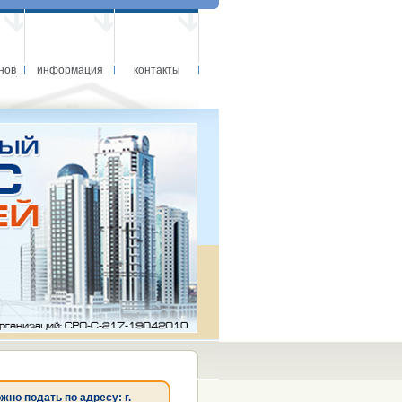
нов
информация
контакты
о подать по адресу: г.