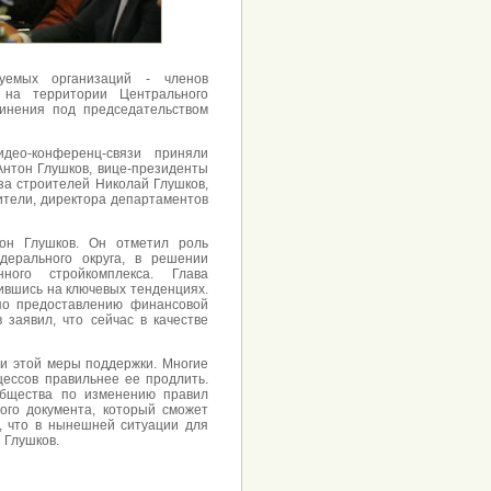
уемых организаций - членов
 на территории Центрального
динения под председательством
ео-конференц-связи приняли
нтон Глушков, вице-президенты
за строителей Николай Глушков,
тели, директора департаментов
он Глушков. Он отметил роль
дерального округа, в решении
ного стройкомплекса. Глава
ившись на ключевых тенденциях.
по предоставлению финансовой
заявил, что сейчас в качестве
ии этой меры поддержки. Многие
цессов правильнее ее продлить.
общества по изменению правил
ого документа, который сможет
, что в нынешней ситуации для
 Глушков.