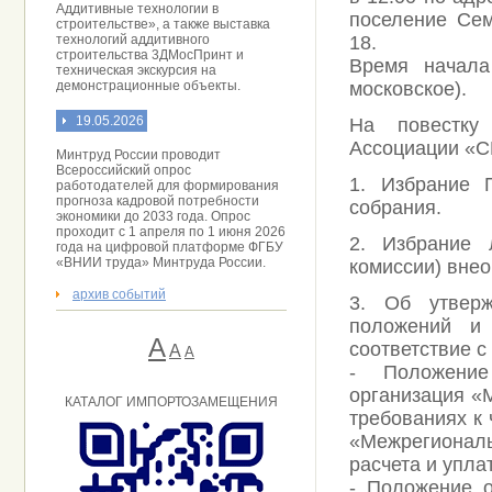
Аддитивные технологии в
поселение Сем
строительстве», а также выставка
технологий аддитивного
18.
строительства 3ДМосПринт и
Время начала
техническая экскурсия на
демонстрационные объекты.
московское).
19.05.2026
На повестку
Ассоциации «С
Минтруд России проводит
Всероссийский опрос
1. Избрание 
работодателей для формирования
прогноза кадровой потребности
собрания.
экономики до 2033 года. Опрос
проходит с 1 апреля по 1 июня 2026
2. Избрание 
года на цифровой платформе ФГБУ
«ВНИИ труда» Минтруда России.
комиссии) вне
архив событий
3. Об утверж
положений и
А
соответствие 
A
А
- Положение
организация «
КАТАЛОГ ИМПОРТОЗАМЕЩЕНИЯ
требованиях к
«Межрегионал
расчета и упла
- Положение 