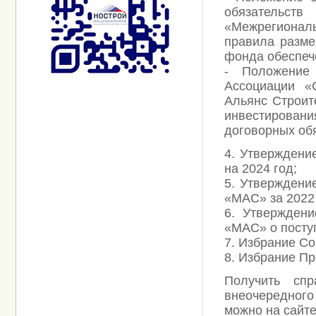
обязательст
«Межрегионал
правила разме
фонда обеспеч
- Положение
Ассоциации «
Альянс Строит
инвестирован
договорных обя
4. ​​​​​​​Утве
на 2024 год;
5. Утверждени
«МАС» за 2022 
6. Утверждени
«МАС» о поступ
7. Избрание С
8. Избрание П
Получить сп
внеочередног
можно на сайте