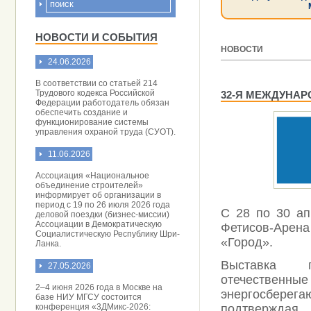
НОВОСТИ И СОБЫТИЯ
НОВОСТИ
24.06.2026
[ 15.12.2025 ]
В соответствии со статьей 214
Трудового кодекса Российской
32-Я МЕЖДУНАР
Федерации работодатель обязан
обеспечить создание и
функционирование системы
управления охраной труда (СУОТ).
11.06.2026
Ассоциация «Национальное
объединение строителей»
информирует об организации в
период с 19 по 26 июля 2026 года
С 28 по 30 ап
деловой поездки (бизнес-миссии)
Ассоциации в Демократическую
Фетисов-Арена
Социалистическую Республику Шри-
«Город».
Ланка.
Выставка п
27.05.2026
отечественн
2–4 июня 2026 года в Москве на
энергосберег
базе НИУ МГСУ состоится
конференция «3ДМикс-2026:
подтверждая