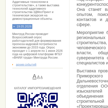
Аддитивные технологии в
конкурентоспо
строительстве», а также выставка
технологий аддитивного
Она станет в
строительства 3ДМосПринт и
опытом, поис
техническая экскурсия на
демонстрационные объекты.
контактов и 
сфере.
19.05.2026
Мероприятие б
Минтруд России проводит
региональных
Всероссийский опрос
работодателей для формирования
строительст
прогноза кадровой потребности
человеческого
экономики до 2033 года. Опрос
проходит с 1 апреля по 1 июня 2026
власти, общ
года на цифровой платформе ФГБУ
суверенитета 
«ВНИИ труда» Минтруда России.
специалистов 
архив событий
Выставка пров
А
Приморского
A
А
Дальневосточн
отделения ОО
КАТАЛОГ ИМПОРТОЗАМЕЩЕНИЯ
изыскателей
объединения
строительн
«Проектиров