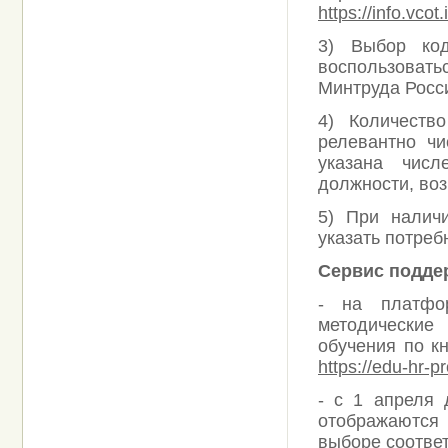
https://info.vcot
3) Выбор ко
воспользова
Минтруда Росс
4) Количеств
релевантно чи
указана числ
должности, воз
5) При налич
указать потреб
Сервис подде
- на платфо
методические
обучения по к
https://edu-hr-p
- с 1 апреля 
отображаютс
выборе соотве