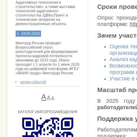
Аддитивные технологии в
Сроки пров
строительстве», а также выставка
технологий аддитивного
строительства 3ДМосПринт и
Опрос проход
техническая экскурсия на
платформе:
htt
демонстрационные объекты.
19.05.2026
Зачем учас
Минтруд России проводит
Оценка те
Всероссийский опрос
работодателей для формирования
организац
прогноза кадровой потребности
Анализ кад
экономики до 2033 года. Опрос
проходит с 1 апреля по 1 июня 2026
Возможнос
года на цифровой платформе ФГБУ
программ 
«ВНИИ труда» Минтруда России.
Участие в
архив событий
Масштаб пр
А
A
А
В 2025 году
работодателе
КАТАЛОГ ИМПОРТОЗАМЕЩЕНИЯ
Поддержка 
Работодател
поддержка: