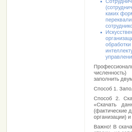
Сотруднич
(сотрудни
каких фор
переквали
сотруднико
Искусстве
организац
обработки
интеллект
управлени
Профессион
численность)
заполнить дву
Способ 1. Зап
Способ 2. Ска
«Скачать да
(фактические д
организации) и
Важно! В скач