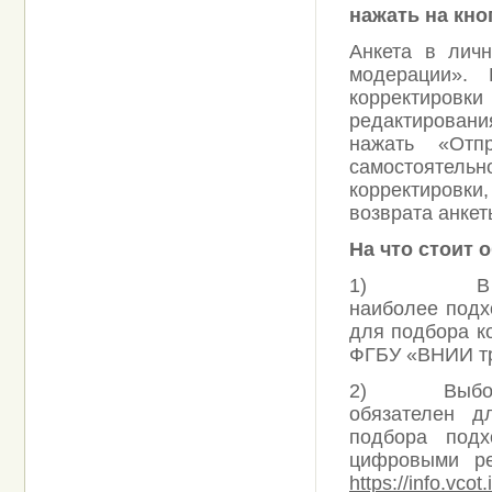
нажать на кно
Анкета в личн
модерации».
корректировк
редактировани
нажать «Отп
самостоятельн
корректировки
возврата анкет
На что стоит 
1) В полях 
наиболее подх
для подбора к
ФГБУ «ВНИИ т
2) Выбор код
обязателен д
подбора под
цифровыми р
https://info.vcot