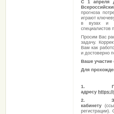
С 1 апреля 
Всероссийски
прогноза потр
играют ключев
в вузах и к
специалистов 
Просим Вас рас
задачу. Корре
Вам как работ
и достоверно п
Ваше участие 
Для прохожде
1.
адресу
https:/
2.
З
кабинету
(ссы
регистрации).