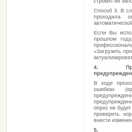
строки» не зап
Способ 3. В с
проходила 
автоматической
Если Вы испол
прошлом году
профессиональ
«Загрузить пр
актуализирова
4.
Пр
предупрежден
В ходе прохо
ошибках (к
предупрежд
предупрежден
опрос не буде
проверить ко
внести изменен
5.