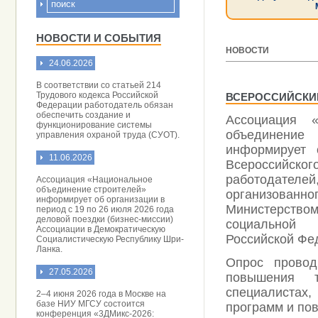
НОВОСТИ И СОБЫТИЯ
НОВОСТИ
24.06.2026
[ 20.04.2026 ]
В соответствии со статьей 214
Трудового кодекса Российской
ВСЕРОССИЙСКИЙ
Федерации работодатель обязан
обеспечить создание и
Ассоциация «
функционирование системы
объединение
управления охраной труда (СУОТ).
информирует 
11.06.2026
Всероссийс
работодателей
Ассоциация «Национальное
объединение строителей»
организованно
информирует об организации в
Министерст
период с 19 по 26 июля 2026 года
деловой поездки (бизнес-миссии)
социальн
Ассоциации в Демократическую
Российской Фе
Социалистическую Республику Шри-
Ланка.
Опрос провод
27.05.2026
повышения т
специалистах
2–4 июня 2026 года в Москве на
базе НИУ МГСУ состоится
программ и пов
конференция «3ДМикс-2026: