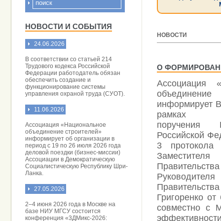
НОВОСТИ И СОБЫТИЯ
НОВОСТИ
24.06.2026
[ 12.05.2026 ]
В соответствии со статьей 214
Трудового кодекса Российской
О ФОРМИРОВАН
Федерации работодатель обязан
обеспечить создание и
Ассоциация «
функционирование системы
объединение
управления охраной труда (СУОТ).
информирует Ва
11.06.2026
рамках и
поручения П
Ассоциация «Национальное
объединение строителей»
Российской Фе
информирует об организации в
3 протокола
период с 19 по 26 июля 2026 года
деловой поездки (бизнес-миссии)
Заместителя 
Ассоциации в Демократическую
Правитель
Социалистическую Республику Шри-
Ланка.
Руководите
Правительс
27.05.2026
Григоренко от
2–4 июня 2026 года в Москве на
совместно с 
базе НИУ МГСУ состоится
эффективност
конференция «3ДМикс-2026: