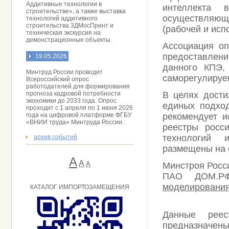
Аддитивные технологии в
интеллекта 
строительстве», а также выставка
осуществляю
технологий аддитивного
строительства 3ДМосПринт и
(рабочей и исп
техническая экскурсия на
демонстрационные объекты.
Ассоциация оп
предоставлен
19.05.2026
данного КПЭ,
Минтруд России проводит
саморегулируем
Всероссийский опрос
работодателей для формирования
прогноза кадровой потребности
В целях дости
экономики до 2033 года. Опрос
единых подхо
проходит с 1 апреля по 1 июня 2026
года на цифровой платформе ФГБУ
рекомендует и
«ВНИИ труда» Минтруда России.
реестры росс
технологий и
архив событий
размещены на 
А
A
А
Минстроя Росс
ПАО ДОМ.
моделировани
КАТАЛОГ ИМПОРТОЗАМЕЩЕНИЯ
Данные реес
предназначен