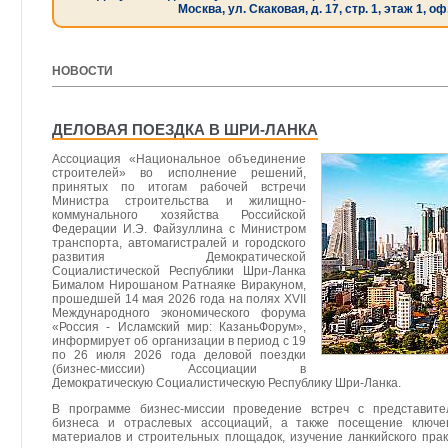
Москва, ул. Скаковая, д. 17, стр. 1, этаж 1, оф
НОВОСТИ
[ 11.06.2026 ]
ДЕЛОВАЯ ПОЕЗДКА В ШРИ-ЛАНКА
Ассоциация «Национальное объединение
строителей» во исполнение решений,
принятых по итогам рабочей встречи
Министра строительства и жилищно-
коммунального хозяйства Российской
Федерации И.Э. Файзуллина с Министром
транспорта, автомагистралей и городского
развития Демократической
Социалистической Республики Шри-Ланка
Бималом Нирошаном Ратнаяке Виракуном,
прошедшей 14 мая 2026 года на полях XVII
Международного экономического форума
«Россия - Исламский мир: КазаньФорум»,
информирует об организации в период с 19
по 26 июля 2026 года деловой поездки
(бизнес-миссии) Ассоциации в
Демократическую Социалистическую Республику Шри-Ланка.
В программе бизнес-миссии проведение встреч с представител
бизнеса и отраслевых ассоциаций, а также посещение ключе
материалов и строительных площадок, изучение ланкийского пра