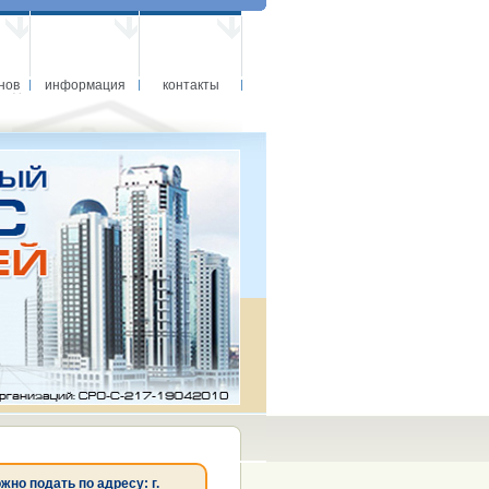
нов
информация
контакты
о подать по адресу: г.