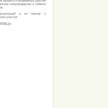
е проекты и возможного участия
ическом сопровождении и обмене
ов.
организаций и их членов о
ого участия.
o@gltc.ru