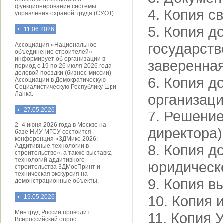
функционирование системы
4. Копия с
управления охраной труда (СУОТ).
5. Копия д
11.06.2026
государст
Ассоциация «Национальное
объединение строителей»
информирует об организации в
заверенная
период с 19 по 26 июля 2026 года
деловой поездки (бизнес-миссии)
6. Копия д
Ассоциации в Демократическую
Социалистическую Республику Шри-
Ланка.
организаци
27.05.2026
7. Решение
2–4 июня 2026 года в Москве на
директора)
базе НИУ МГСУ состоится
конференция «3ДМикс-2026:
8. Копия д
Аддитивные технологии в
строительстве», а также выставка
технологий аддитивного
юридическо
строительства 3ДМосПринт и
техническая экскурсия на
9. Копия в
демонстрационные объекты.
10. Копия 
19.05.2026
Минтруд России проводит
11. Копия 
Всероссийский опрос