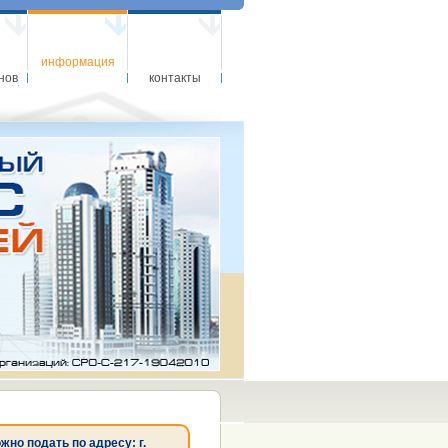
информация
нов
контакты
о подать по адресу: г.